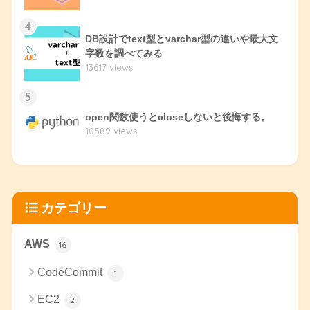
4
DB設計でtext型とvarchar型の違いや最大文
字数を調べてみる
13617 views
5
open関数使うとcloseしないと後悔する。
10589 views
カテゴリー
AWS
16
CodeCommit
1
EC2
2