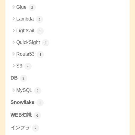
Glue
2
Lambda
3
Lightsail
1
QuickSight
2
Route53
1
S3
4
DB
2
MySQL
2
Snowflake
1
WEB知識
6
インフラ
2