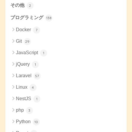
その他
2
プログラミング
138
Docker
7
Git
29
JavaScript
1
jQuery
1
Laravel
57
Linux
4
NestJS
1
php
3
Python
10