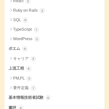
React
2
Ruby on Rails
2
SQL
11
TypeScript
1
WordPress
2
ポエム
11
キャリア
3
上流工程
4
PM,PL
3
要件定義
1
基本情報技術者試験
6
書評
4