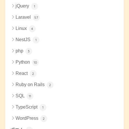
jQuery
1
Laravel
57
Linux
4
NestJS
1
php
3
Python
10
React
2
Ruby on Rails
2
SQL
11
TypeScript
1
WordPress
2