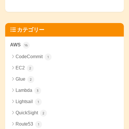
カテゴリー
AWS
16
CodeCommit
1
EC2
2
Glue
2
Lambda
3
Lightsail
1
QuickSight
2
Route53
1