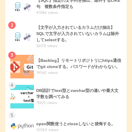
【SQL】指定の文字列を抽出、除外するLIKE
句 複数条件指定も
41586 views
2
【文字が入力されているカラムだけ抽出】
SQLで文字が入力されていないカラムは除外
してselectする。
26173 views
3
【Backlog】リモートリポジトリにhttps通信
でgit cloneする。パスワードがわからない。
19562 views
4
DB設計でtext型とvarchar型の違いや最大文
字数を調べてみる
13615 views
5
open関数使うとcloseしないと後悔する。
10589 views