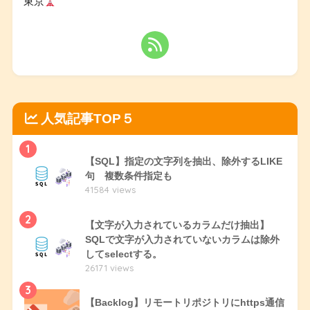
東京
人気記事TOP５
1
【SQL】指定の文字列を抽出、除外するLIKE
句 複数条件指定も
41584 views
2
【文字が入力されているカラムだけ抽出】
SQLで文字が入力されていないカラムは除外
してselectする。
26171 views
3
【Backlog】リモートリポジトリにhttps通信