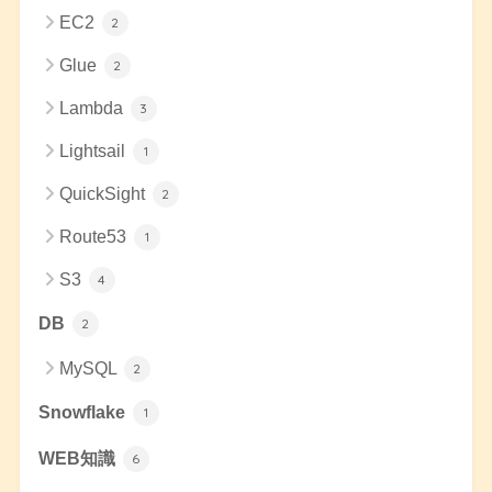
EC2
2
Glue
2
Lambda
3
Lightsail
1
QuickSight
2
Route53
1
S3
4
DB
2
MySQL
2
Snowflake
1
WEB知識
6