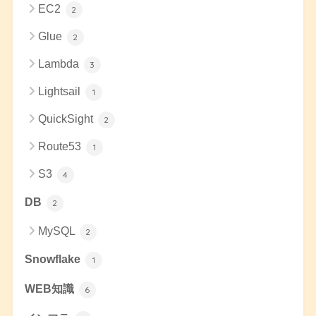
EC2
2
Glue
2
Lambda
3
Lightsail
1
QuickSight
2
Route53
1
S3
4
DB
2
MySQL
2
Snowflake
1
WEB知識
6