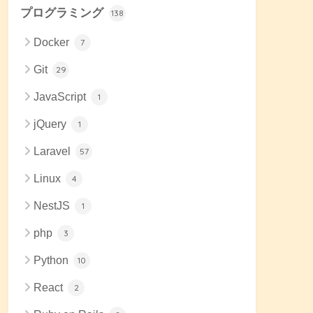
プログラミング
138
Docker
7
Git
29
JavaScript
1
jQuery
1
Laravel
57
Linux
4
NestJS
1
php
3
Python
10
React
2