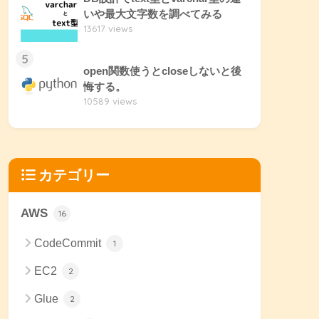
いや最大文字数を調べてみる
13617 views
5
open関数使うとcloseしないと後
悔する。
10589 views
カテゴリー
AWS
16
CodeCommit
1
EC2
2
Glue
2