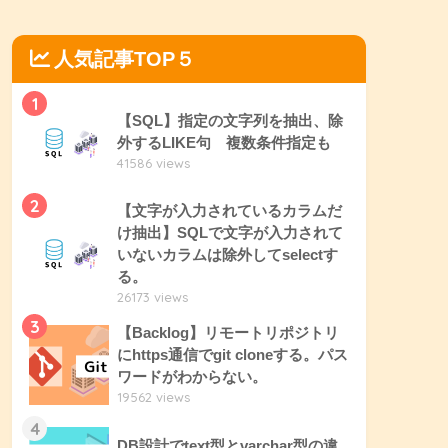
人気記事TOP５
1
【SQL】指定の文字列を抽出、除
外するLIKE句 複数条件指定も
41586 views
2
【文字が入力されているカラムだ
け抽出】SQLで文字が入力されて
いないカラムは除外してselectす
る。
26173 views
3
【Backlog】リモートリポジトリ
にhttps通信でgit cloneする。パス
ワードがわからない。
19562 views
4
DB設計でtext型とvarchar型の違