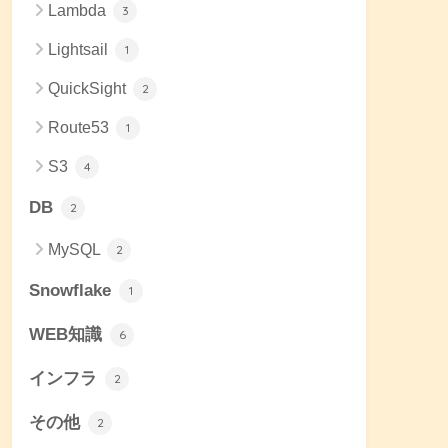
Lambda
3
Lightsail
1
QuickSight
2
Route53
1
S3
4
DB
2
MySQL
2
Snowflake
1
WEB知識
6
インフラ
2
その他
2