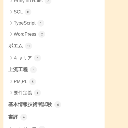
Ruby on Rails
2
SQL
11
TypeScript
1
WordPress
2
ポエム
11
キャリア
3
上流工程
4
PM,PL
3
要件定義
1
基本情報技術者試験
6
書評
4