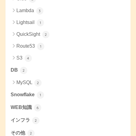
Lambda
3
Lightsail
1
QuickSight
2
Route53
1
S3
4
DB
2
MySQL
2
Snowflake
1
WEB知識
6
インフラ
2
その他
2