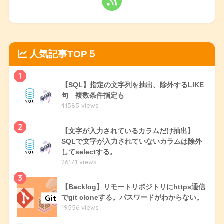
人気記事TOP５
1
【SQL】指定の文字列を抽出、除外するLIKE
句 複数条件指定も
41585 views
2
【文字が入力されているカラムだけ抽出】
SQLで文字が入力されていないカラムは除外
してselectする。
26171 views
3
【Backlog】リモートリポジトリにhttps通信
でgit cloneする。パスワードがわからない。
19556 views