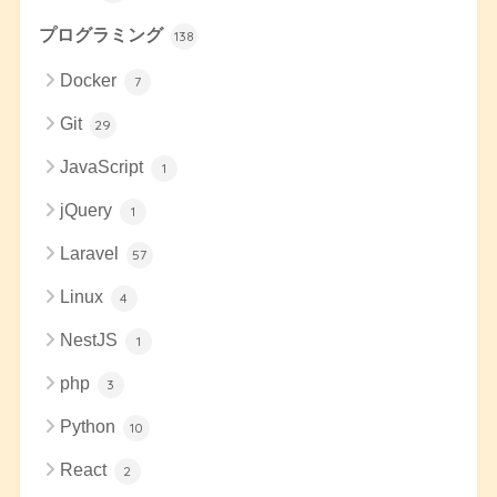
プログラミング
138
Docker
7
Git
29
JavaScript
1
jQuery
1
Laravel
57
Linux
4
NestJS
1
php
3
Python
10
React
2