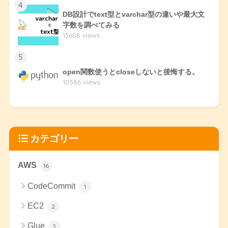
4
DB設計でtext型とvarchar型の違いや最大文
字数を調べてみる
13608 views
5
open関数使うとcloseしないと後悔する。
10586 views
カテゴリー
AWS
16
CodeCommit
1
EC2
2
Glue
2