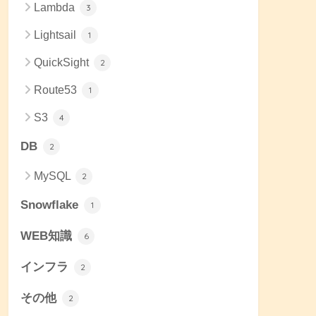
Lambda
3
Lightsail
1
QuickSight
2
Route53
1
S3
4
DB
2
MySQL
2
Snowflake
1
WEB知識
6
インフラ
2
その他
2