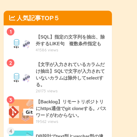
人気記事TOP５
1
【SQL】指定の文字列を抽出、除
外するLIKE句 複数条件指定も
41586 views
2
【文字が入力されているカラムだ
け抽出】SQLで文字が入力されて
いないカラムは除外してselectす
る。
26173 views
3
【Backlog】リモートリポジトリ
にhttps通信でgit cloneする。パス
ワードがわからない。
19562 views
4
DB設計でtext型とvarchar型の違