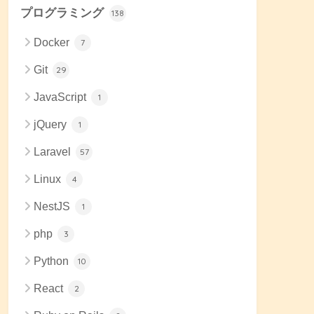
プログラミング
138
Docker
7
Git
29
JavaScript
1
jQuery
1
Laravel
57
Linux
4
NestJS
1
php
3
Python
10
React
2