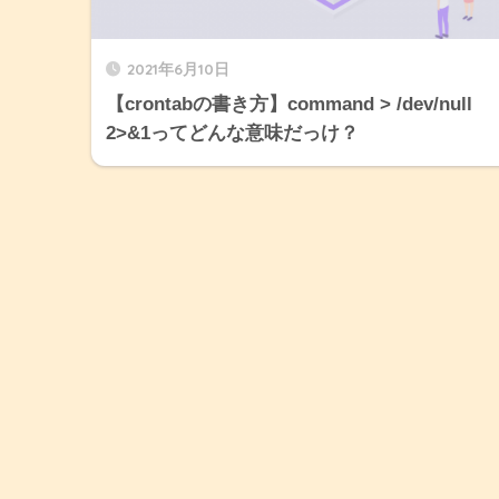
2021年6月10日
【crontabの書き方】command > /dev/null
2>&1ってどんな意味だっけ？