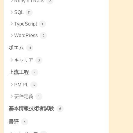
Ruby on Rails
2
SQL
11
TypeScript
1
WordPress
2
ポエム
11
キャリア
3
上流工程
4
PM,PL
3
要件定義
1
基本情報技術者試験
6
書評
4