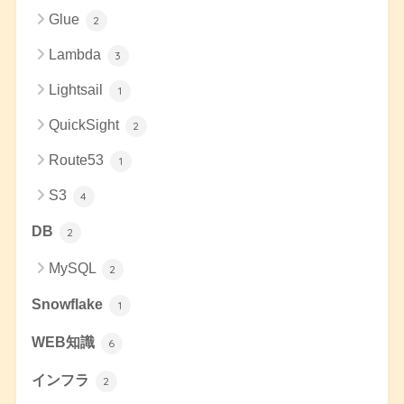
Glue
2
Lambda
3
Lightsail
1
QuickSight
2
Route53
1
S3
4
DB
2
MySQL
2
Snowflake
1
WEB知識
6
インフラ
2