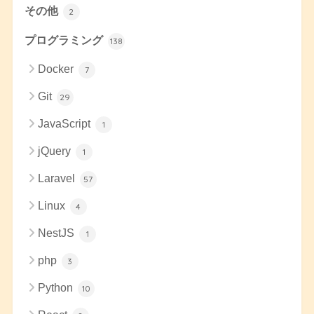
その他
2
プログラミング
138
Docker
7
Git
29
JavaScript
1
jQuery
1
Laravel
57
Linux
4
NestJS
1
php
3
Python
10