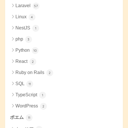
Laravel
57
Linux
4
NestJS
1
php
3
Python
10
React
2
Ruby on Rails
2
SQL
11
TypeScript
1
WordPress
2
ポエム
11