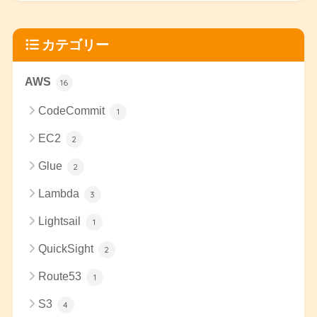
カテゴリー
AWS
16
CodeCommit
1
EC2
2
Glue
2
Lambda
3
Lightsail
1
QuickSight
2
Route53
1
S3
4