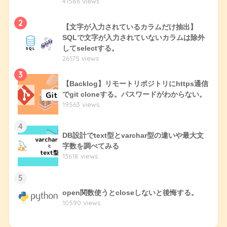
41586 views
2
【文字が入力されているカラムだけ抽出】
SQLで文字が入力されていないカラムは除外
してselectする。
26175 views
3
【Backlog】リモートリポジトリにhttps通信
でgit cloneする。パスワードがわからない。
19563 views
4
DB設計でtext型とvarchar型の違いや最大文
字数を調べてみる
13618 views
5
open関数使うとcloseしないと後悔する。
10590 views