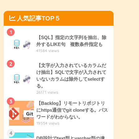
人気記事TOP５
1
【SQL】指定の文字列を抽出、除
外するLIKE句 複数条件指定も
41584 views
2
【文字が入力されているカラムだ
け抽出】SQLで文字が入力されて
いないカラムは除外してselectす
る。
26171 views
3
【Backlog】リモートリポジトリ
にhttps通信でgit cloneする。パス
ワードがわからない。
19554 views
4
DB設計でtext型とvarchar型の違