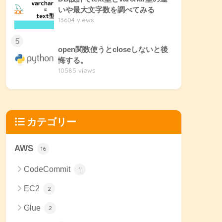
いや最大文字数を調べてみる
13604 views
5
open関数使うとcloseしないと後
悔する。
10585 views
カテゴリー
AWS
16
CodeCommit
1
EC2
2
Glue
2