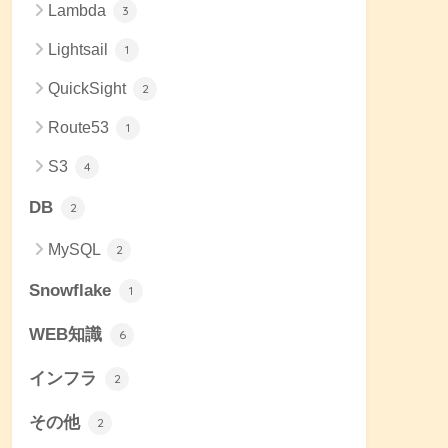
Lambda
3
Lightsail
1
QuickSight
2
Route53
1
S3
4
DB
2
MySQL
2
Snowflake
1
WEB知識
6
インフラ
2
その他
2