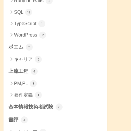
Ruby on Rails
2
SQL
11
TypeScript
1
WordPress
2
ポエム
11
キャリア
3
上流工程
4
PM,PL
3
要件定義
1
基本情報技術者試験
6
書評
4