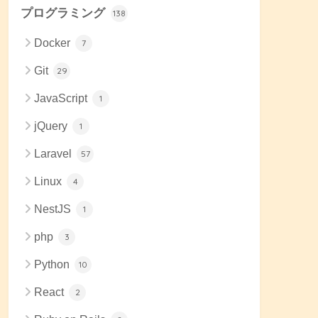
プログラミング
138
Docker
7
Git
29
JavaScript
1
jQuery
1
Laravel
57
Linux
4
NestJS
1
php
3
Python
10
React
2