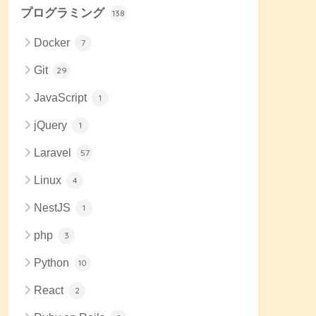
プログラミング
138
Docker
7
Git
29
JavaScript
1
jQuery
1
Laravel
57
Linux
4
NestJS
1
php
3
Python
10
React
2