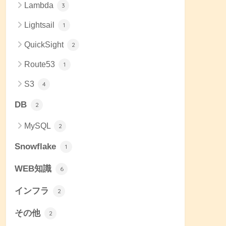
Lambda
3
Lightsail
1
QuickSight
2
Route53
1
S3
4
DB
2
MySQL
2
Snowflake
1
WEB知識
6
インフラ
2
その他
2