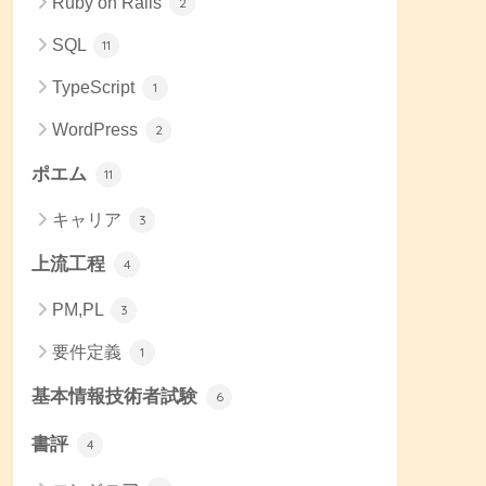
Ruby on Rails
2
SQL
11
TypeScript
1
WordPress
2
ポエム
11
キャリア
3
上流工程
4
PM,PL
3
要件定義
1
基本情報技術者試験
6
書評
4