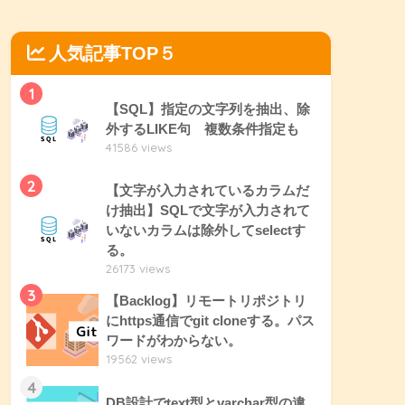
人気記事TOP５
1
【SQL】指定の文字列を抽出、除
外するLIKE句 複数条件指定も
41586 views
2
【文字が入力されているカラムだ
け抽出】SQLで文字が入力されて
いないカラムは除外してselectす
る。
26173 views
3
【Backlog】リモートリポジトリ
にhttps通信でgit cloneする。パス
ワードがわからない。
19562 views
4
DB設計でtext型とvarchar型の違