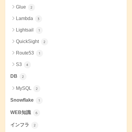
Glue
2
Lambda
3
Lightsail
1
QuickSight
2
Route53
1
S3
4
DB
2
MySQL
2
Snowflake
1
WEB知識
6
インフラ
2