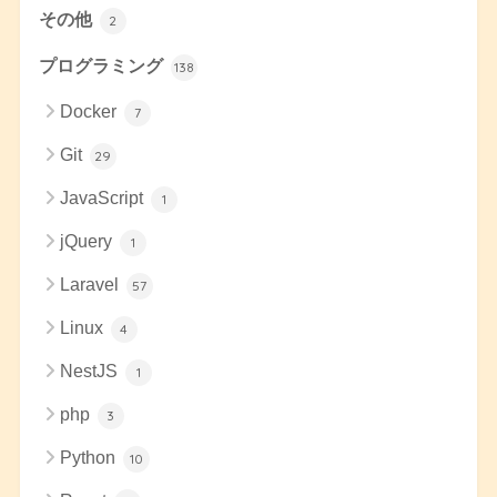
その他
2
プログラミング
138
Docker
7
Git
29
JavaScript
1
jQuery
1
Laravel
57
Linux
4
NestJS
1
php
3
Python
10