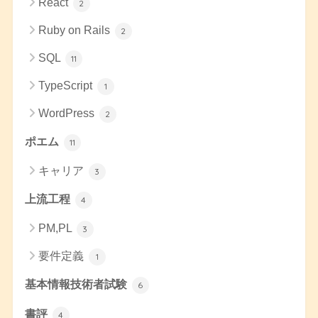
React
2
Ruby on Rails
2
SQL
11
TypeScript
1
WordPress
2
ポエム
11
キャリア
3
上流工程
4
PM,PL
3
要件定義
1
基本情報技術者試験
6
書評
4