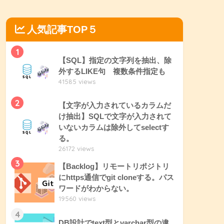
人気記事TOP５
1
【SQL】指定の文字列を抽出、除
外するLIKE句 複数条件指定も
41585 views
2
【文字が入力されているカラムだ
け抽出】SQLで文字が入力されて
いないカラムは除外してselectす
る。
26172 views
3
【Backlog】リモートリポジトリ
にhttps通信でgit cloneする。パス
ワードがわからない。
19560 views
4
DB設計でtext型とvarchar型の違