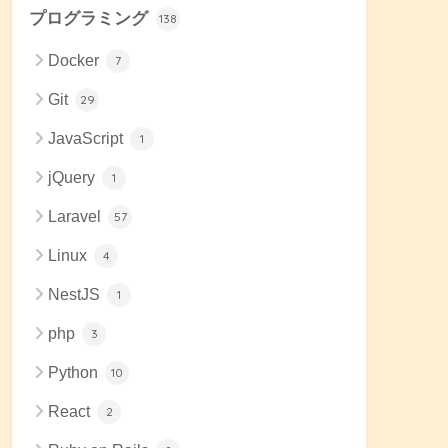
プログラミング
138
Docker
7
Git
29
JavaScript
1
jQuery
1
Laravel
57
Linux
4
NestJS
1
php
3
Python
10
React
2