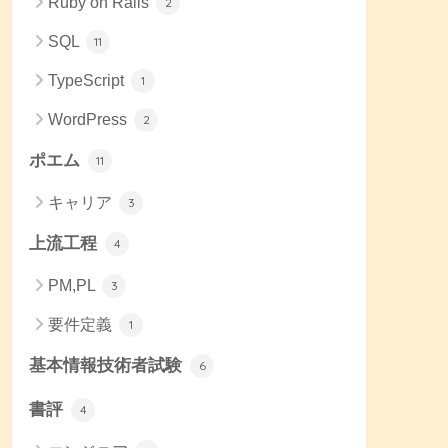
Ruby on Rails
2
SQL
11
TypeScript
1
WordPress
2
ポエム
11
キャリア
3
上流工程
4
PM,PL
3
要件定義
1
基本情報技術者試験
6
書評
4