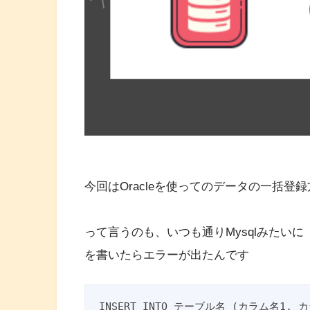
今回はOracleを使ってのデータの一括登
って言うのも、いつも通りMysqlみたい
を書いたらエラーが出たんです
INSERT INTO テーブル名 (カラム名1, カ