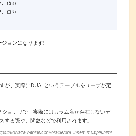
, 値3)

, 値3)

ージョンになります!
事ですが、実際にDUALというテーブルをユーザが定
ディクショナリで、実際にはカラム名が存在しないデ
スする際や、関数などで利用されます。
ttps://kowaza.withinit.com/oracle/ora_insert_multiple.html