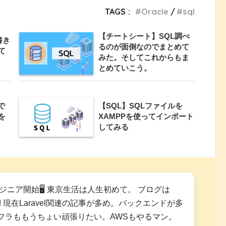
TAGS :
Oracle
sql
【チートシート】SQL調べ
書き
るのが面倒なのでまとめて
て
みた。そしてこれからもま
とめていこう。
句で
【SQL】SQLファイルを
を
XAMPPを使ってインポート
してみる
ンジニア開始🖥 東京生活は人生初めて。 ブログは
! 現在Laravel関連の記事が多め。バックエンドが多
フラももうちょい頑張りたい。AWSもやるマン。