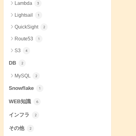
Lambda
3
Lightsail
1
QuickSight
2
Route53
1
S3
4
DB
2
MySQL
2
Snowflake
1
WEB知識
6
インフラ
2
その他
2