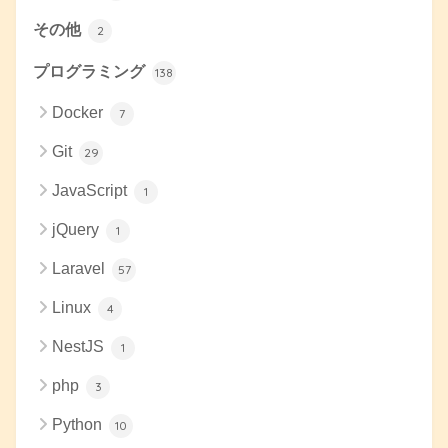
その他
2
プログラミング
138
Docker
7
Git
29
JavaScript
1
jQuery
1
Laravel
57
Linux
4
NestJS
1
php
3
Python
10