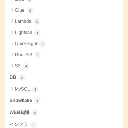
Glue
2
Lambda
3
Lightsail
1
QuickSight
2
Route53
1
S3
4
DB
2
MySQL
2
Snowflake
1
WEB知識
6
インフラ
2