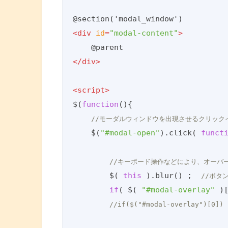
<
div
id
=
"modal-content"
>
</
div
>
<
script
>
$(
function
(
)
{

//モーダルウィンドウを出現させるクリック
    $(
"#modal-open"
).click( 
funct
//キーボード操作などにより、オーバ
        $( 
this
 ).blur() ;  
//ボタ
if
( $( 
"#modal-overlay"
 )
//if($("#modal-overlay")