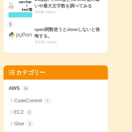
いや最大文字数を調べてみる
13618 views
5
open関数使うとcloseしないと後
悔する。
10590 views
カテゴリー
AWS
16
CodeCommit
1
しない (防止策1)
EC2
2
ルウィンドウを削除して新しく起動する (防止策2)
Glue
2