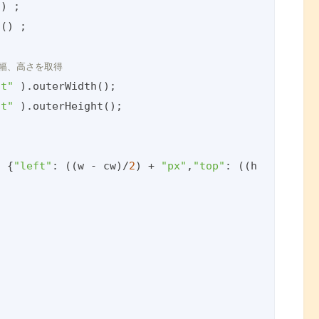
) ;

() ;

)の幅、高さを取得
nt"
 ).outerWidth();

nt"
 ).outerHeight();

( {
"left"
: ((w - cw)/
2
) + 
"px"
,
"top"
: ((h - ch)/
2
)