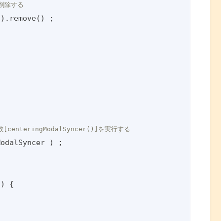
]を削除する
'
).remove() ;

nteringModalSyncer()]を実行する
odalSyncer ) ;

(
) 
{
