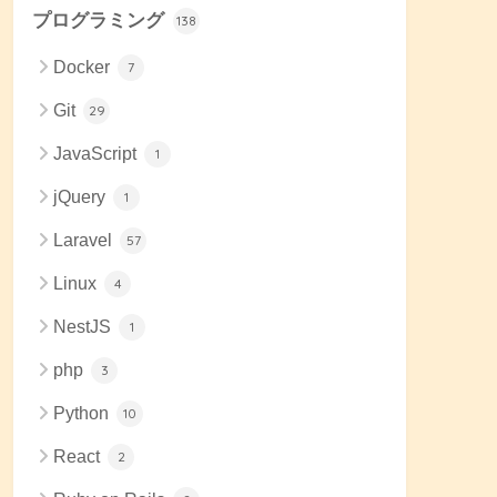
プログラミング
138
Docker
7
Git
29
JavaScript
1
jQuery
1
Laravel
57
Linux
4
NestJS
1
php
3
Python
10
React
2