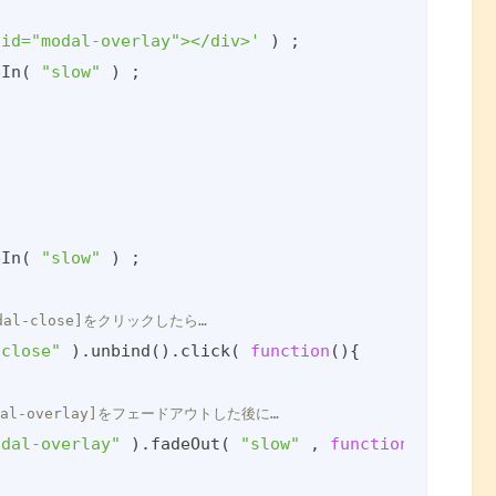
 id="modal-overlay"></div>'
 ) ;

eIn( 
"slow"
 ) ;

eIn( 
"slow"
 ) ;

modal-close]をクリックしたら…
-close"
 ).unbind().click( 
function
(
)
{

modal-overlay]をフェードアウトした後に…
odal-overlay"
 ).fadeOut( 
"slow"
 , 
function
(
)
{
