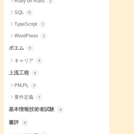
Ruby on Rails
2
SQL
11
TypeScript
1
WordPress
2
ポエム
11
キャリア
3
 + 
"px"
} ) ;

上流工程
4
PM,PL
3
要件定義
1
基本情報技術者試験
6
書評
4