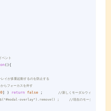
イベント
ion
(
)
{

ーレイが多重起動するのを防止する
ンからフォーカスを外す
[
0
] ) 
return
false
 ;       
//新しくモーダルウィンドウを起動
[0]) $("#modal-overlay").remove() ;     //現在のモーダ