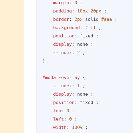
margin
: 
0
 ;

padding
: 
10px
20px
 ;

border
: 
2px
 solid 
#aaa
 ;

background
: 
#fff
 ;

position
: fixed ;

display
: none ;

z-index
: 
2
 ;

}

#modal-overlay
 {

z-index
: 
1
 ;

display
: none ;

position
: fixed ;

top
: 
0
 ;

left
: 
0
 ;

width
: 
100%
 ;
