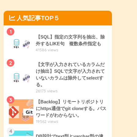
人気記事TOP５
1
【SQL】指定の文字列を抽出、除
外するLIKE句 複数条件指定も
41586 views
2
【文字が入力されているカラムだ
け抽出】SQLで文字が入力されて
いないカラムは除外してselectす
る。
26173 views
3
【Backlog】リモートリポジトリ
にhttps通信でgit cloneする。パス
ワードがわからない。
19562 views
4
DB設計でtext型とvarchar型の違