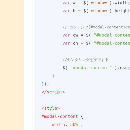
var
 w = $( 
window
 ).width(
var
 h = $( 
window
 ).height
// コンテンツ(#modal-content
var
 cw = $( 
"#modal-conte
var
 ch = $( 
"#modal-conte
//センタリングを実行する
        $( 
"#modal-content"
 ).css
    }

</
script
>
<
style
>
#modal-content
 {

width
: 
50%
 ;
