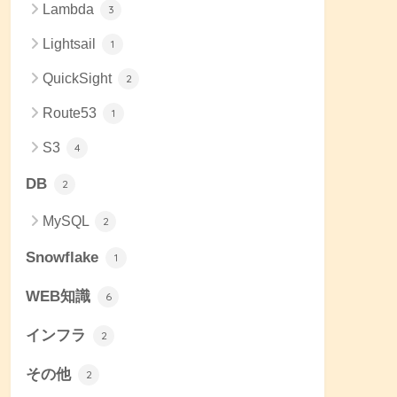
Lambda
3
Lightsail
1
QuickSight
2
Route53
1
S3
4
DB
2
MySQL
2
Snowflake
1
WEB知識
6
インフラ
2
その他
2