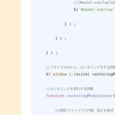
//[#modal-overlay
                $(
'#modal-overlay
            } ) ;

        } ) ;

    } ) ;

//リサイズされたら、センタリングをする関数[ce
    $( 
window
 ).resize( centeringM
//センタリングを実行する関数
function
centeringModalSyncer
//画面(ウィンドウ)の幅、高さを取得