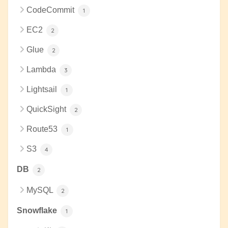
CodeCommit
1
EC2
2
Glue
2
Lambda
3
Lightsail
1
QuickSight
2
Route53
1
S3
4
DB
2
MySQL
2
Snowflake
1