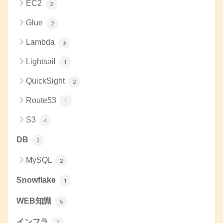
EC2
2
Glue
2
Lambda
3
Lightsail
1
QuickSight
2
Route53
1
S3
4
DB
2
MySQL
2
Snowflake
1
WEB知識
6
インフラ
2