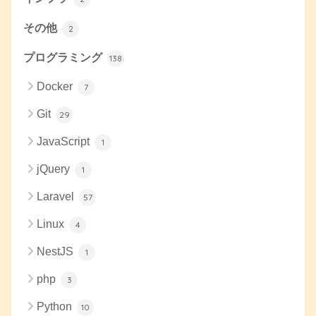
その他
2
プログラミング
138
Docker
7
Git
29
JavaScript
1
jQuery
1
Laravel
57
Linux
4
NestJS
1
php
3
Python
10