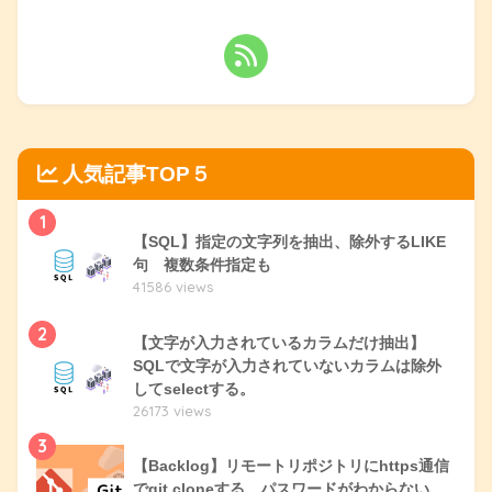
人気記事TOP５
1
【SQL】指定の文字列を抽出、除外するLIKE
句 複数条件指定も
41586 views
2
【文字が入力されているカラムだけ抽出】
SQLで文字が入力されていないカラムは除外
してselectする。
26173 views
3
【Backlog】リモートリポジトリにhttps通信
でgit cloneする。パスワードがわからない。