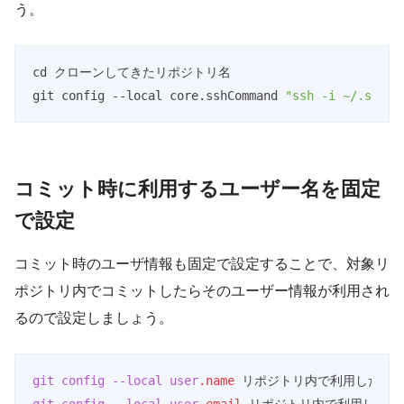
う。
cd クローンしてきたリポジトリ名

git config --local core.sshCommand 
"ssh -i ~/.ssh/
Code language:
JavaScript
(
javascript
)
コミット時に利用するユーザー名を固定
で設定
コミット時のユーザ情報も固定で設定することで、対象リ
ポジトリ内でコミットしたらそのユーザー情報が利用され
るので設定しましょう。
git
config
--local
user
.name
git
config
--local
user
.email
 リポジトリ内で利用したい