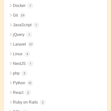
Docker
7
Git
29
JavaScript
1
jQuery
1
Laravel
57
Linux
4
NestJS
1
php
3
Python
10
React
2
Ruby on Rails
2