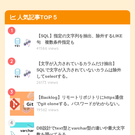
人気記事TOP５
1
【SQL】指定の文字列を抽出、除外するLIKE
句 複数条件指定も
41586 views
2
【文字が入力されているカラムだけ抽出】
SQLで文字が入力されていないカラムは除外
してselectする。
26173 views
3
【Backlog】リモートリポジトリにhttps通信
でgit cloneする。パスワードがわからない。
19562 views
4
DB設計でtext型とvarchar型の違いや最大文字
数を調べてみる