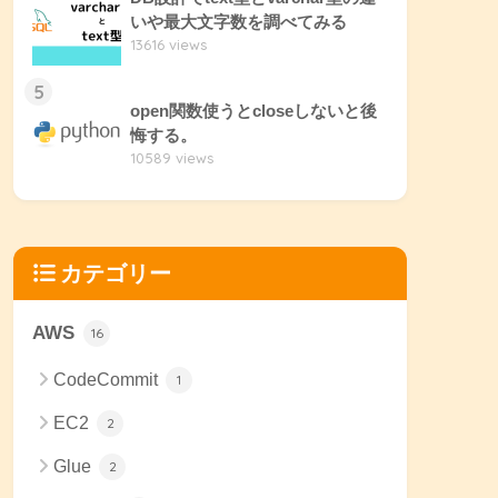
いや最大文字数を調べてみる
13616 views
5
open関数使うとcloseしないと後
悔する。
10589 views
カテゴリー
AWS
16
CodeCommit
1
EC2
2
Glue
2