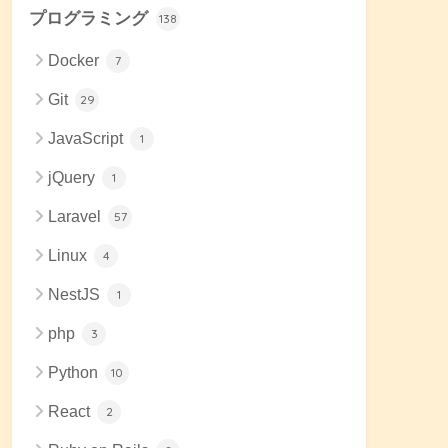
プログラミング
138
Docker
7
Git
29
JavaScript
1
jQuery
1
Laravel
57
Linux
4
NestJS
1
php
3
Python
10
React
2