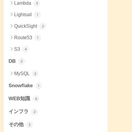
Lambda
3
Lightsail
1
QuickSight
2
Route53
1
S3
4
DB
2
MySQL
2
Snowflake
1
WEB知識
6
インフラ
2
その他
2