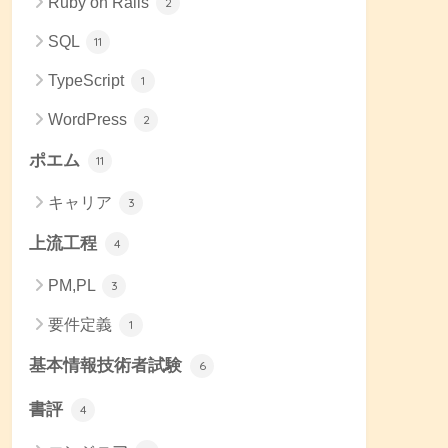
Ruby on Rails
2
SQL
11
TypeScript
1
WordPress
2
ポエム
11
キャリア
3
上流工程
4
PM,PL
3
要件定義
1
基本情報技術者試験
6
書評
4