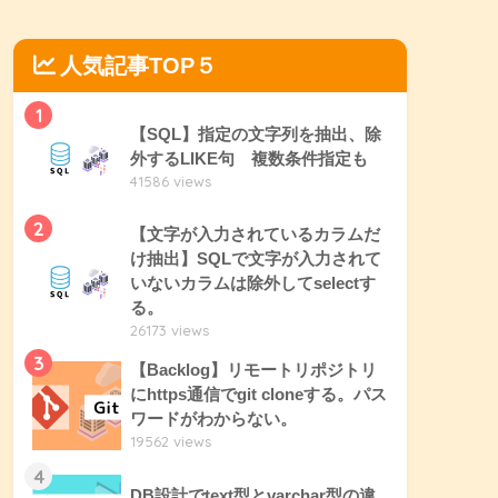
人気記事TOP５
1
【SQL】指定の文字列を抽出、除
外するLIKE句 複数条件指定も
41586 views
2
【文字が入力されているカラムだ
け抽出】SQLで文字が入力されて
いないカラムは除外してselectす
る。
26173 views
3
【Backlog】リモートリポジトリ
にhttps通信でgit cloneする。パス
ワードがわからない。
19562 views
4
DB設計でtext型とvarchar型の違