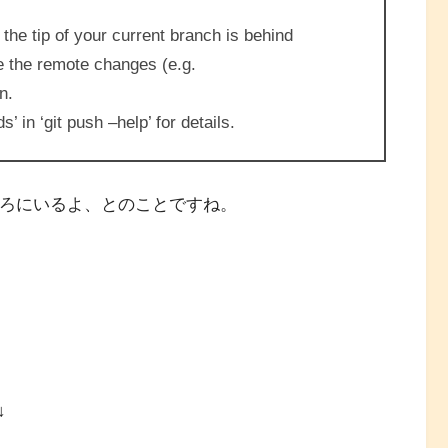
the tip of your current branch is behind
te the remote changes (e.g.
n.
’ in ‘git push –help’ for details.
後ろにいるよ、とのことですね。
↓