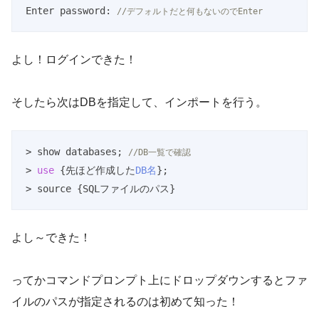
Enter password: 
//デフォルトだと何もないのでEnter
Code language:
JavaScript
(
javascript
)
よし！ログインできた！
そしたら次はDBを指定して、インポートを行う。
> show databases; 
//DB一覧で確認
> 
use
 {先ほど作成した
DB名
};

> source {SQLファイルのパス}
Code language:
PHP
(
php
)
よし～できた！
ってかコマンドプロンプト上にドロップダウンするとファ
イルのパスが指定されるのは初めて知った！