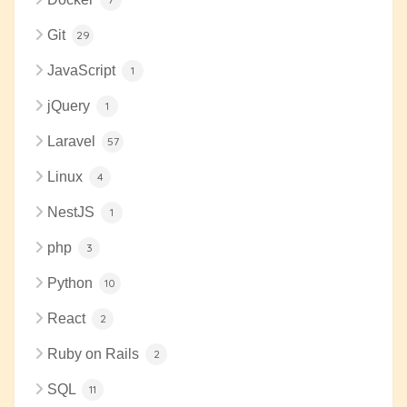
Git
29
JavaScript
1
jQuery
1
Laravel
57
Linux
4
NestJS
1
php
3
Python
10
React
2
Ruby on Rails
2
SQL
11