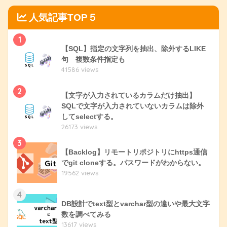
人気記事TOP５
1
【SQL】指定の文字列を抽出、除外するLIKE
句 複数条件指定も
41586 views
2
【文字が入力されているカラムだけ抽出】
SQLで文字が入力されていないカラムは除外
してselectする。
26173 views
3
【Backlog】リモートリポジトリにhttps通信
でgit cloneする。パスワードがわからない。
19562 views
4
DB設計でtext型とvarchar型の違いや最大文字
数を調べてみる
13617 views