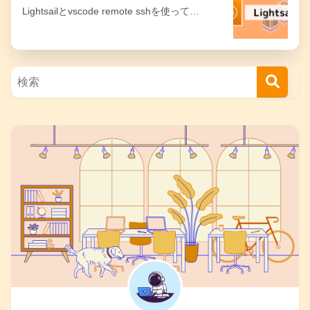
Lightsailとvscode remote sshを使って…