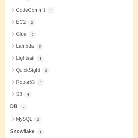
CodeCommit
1
EC2
2
Glue
2
Lambda
3
Lightsail
1
QuickSight
2
Route53
1
S3
4
DB
2
MySQL
2
Snowflake
1