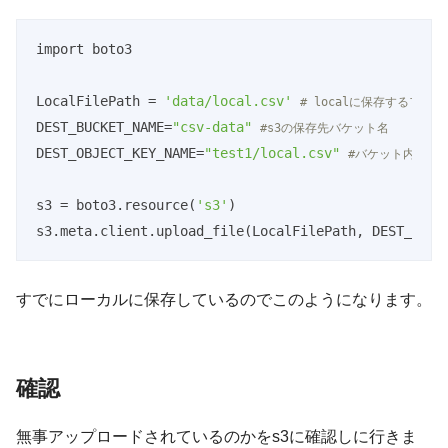
import boto3

LocalFilePath = 
'data/local.csv'
# localに保存するファ
DEST_BUCKET_NAME=
"csv-data"
#s3の保存先バケット名
DEST_OBJECT_KEY_NAME=
"test1/local.csv"
#バケット内のフ
s3 = boto3.resource(
's3'
)

s3.meta.client.upload_file(LocalFilePath, DEST_BUCK
Code language:
PHP
(
php
)
すでにローカルに保存しているのでこのようになります。
確認
無事アップロードされているのかをs3に確認しに行きま