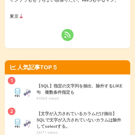
東京
人気記事TOP５
1
【SQL】指定の文字列を抽出、除外するLIKE
句 複数条件指定も
41585 views
2
【文字が入力されているカラムだけ抽出】
SQLで文字が入力されていないカラムは除外
してselectする。
26171 views